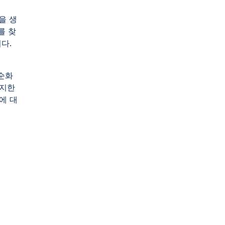
을 생
를 찾
다.
니다.
순화
숙지한
에 대