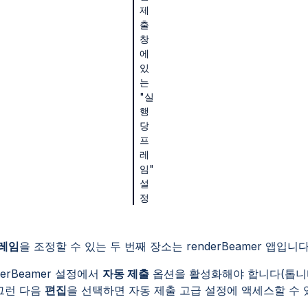
제
출
창
에
있
는
"실
행
당
프
레
임"
설
정
레임
을 조정할 수 있는 두 번째 장소는 renderBeamer 앱입
derBeamer 설정에서
자동 제출
옵션을 활성화해야 합니다(톱
 그런 다음
편집
을 선택하면 자동 제출 고급 설정에 액세스할 수 
.