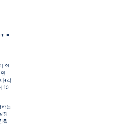
2m =
치)
이 연
번만
니다(각
 10
더하는
 설정
더링됩