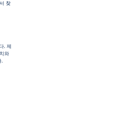
서 찾
다. 제
정치와
.