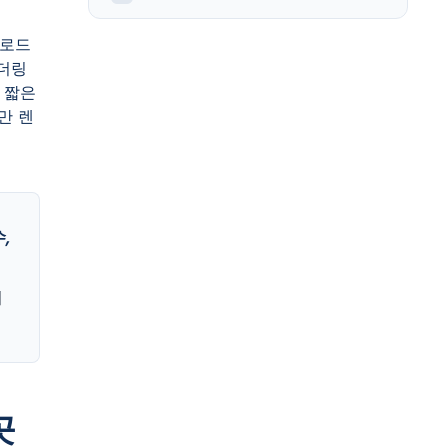
 로드
렌더링
 짧은
만 렌
,
지
곳