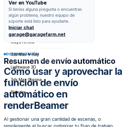
Ver en YouTube
Escena de V-Ray
Plugin de LightWave no aparece en la
Si tienes alguna pregunta o encuentras
barra de herramientas.
algún problema, nuestro equipo de
Maya V-Ray
soporte está listo para ayudarte.
Iniciar chat
Cómo utilizar y optimizar la ejecución
Maya Redshift
por fotograma (FPE)
garage@garagefarm.net
Maya Arnold
DOCUMENTACIÓN
3ds Max V-Ray
Resumen de envío automático
Lightwave 3D
Cómo usar y aprovechar la
función de envío
3ds Max Corona
automático en
Blender
renderBeamer
Al gestionar una gran cantidad de escenas, o
simplemente al buscar optimizar tu flujo de trabajo,