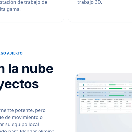
stación de trabajo de
trabajo 3D.
lta gama.
IGO ABIERTO
n la nube
oyectos
amente potente, pero
ue de movimiento o
r su equipo local
ado para Blender elimina