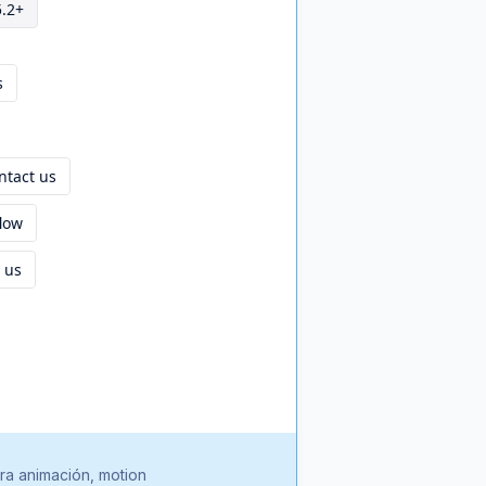
5.2+
s
ntact us
flow
 us
ra animación, motion