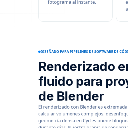
fotograma al instante.
e
a
DISEÑADO PARA PIPELINES DE SOFTWARE DE CÓD
Renderizado e
fluido para pr
de Blender
El renderizado con Blender es extremad
calcular volúmenes complejos, desenfoq
geometría densa en Cycles puede bloquea
durante días. Nuestra granja de renderiz