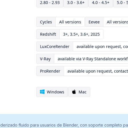
2.80 - 2.93
3.0 - 3.6+
4.0 - 4.5+
5.0 - 
Cycles
All versions
Eevee
All version
Redshift
3+, 3.5+, 3.6+, 2025
LuxCoreRender
available upon request, co
V-Ray
available via V-Ray Standalone work
ProRender
available upon request, contact
Windows
Mac
derizado fluido para usuarios de Blender, con soporte completo pa