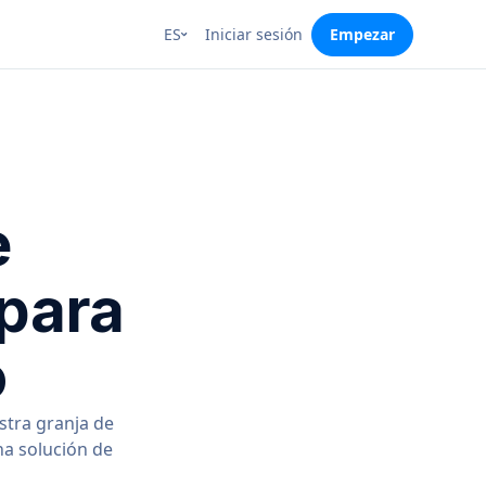
ES
Iniciar sesión
Empezar
e
 para
o
stra granja de
na solución de