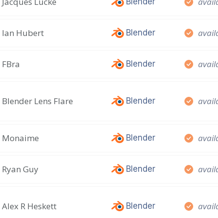
Jacques Lucke
avail
Blender
Ian Hubert
avail
Blender
FBra
avail
Blender
Blender Lens Flare
avail
Blender
Monaime
avail
Blender
Ryan Guy
avail
Blender
Alex R Heskett
avail
Blender