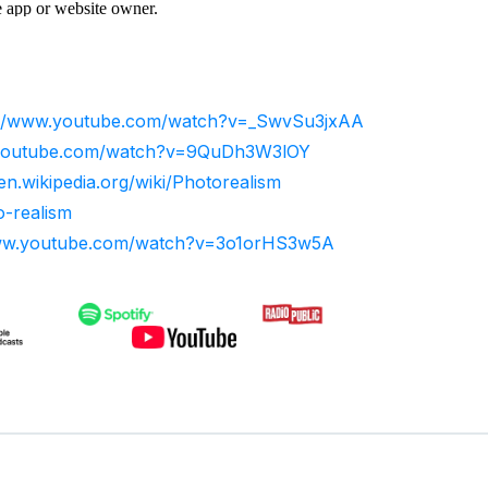
://www.youtube.com/watch?v=_SwvSu3jxAA
.youtube.com/watch?v=9QuDh3W3lOY
/en.wikipedia.org/wiki/Photorealism
o-realism
www.youtube.com/watch?v=3o1orHS3w5A