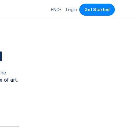
ENG
Login
Get Started
d
the
e of art.