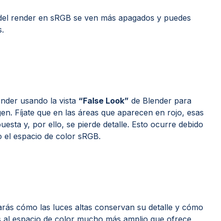
es del render en sRGB se ven más apagados y puedes
s.
ender usando la vista
“False Look”
de Blender para
gen. Fíjate que en las áreas que aparecen en rojo, esas
esta y, por ello, se pierde detalle. Esto ocurre debido
o el espacio de color sRGB.
rás cómo las luces altas conservan su detalle y cómo
as al espacio de color mucho más amplio que ofrece