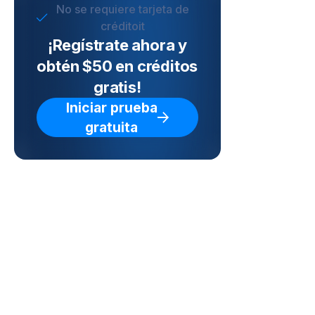
No se requiere tarjeta de
créditoit
¡Regístrate ahora y
obtén $50 en créditos
gratis!
Iniciar prueba
gratuita