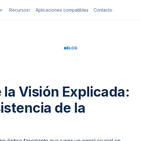
a
Recursos
Aplicaciones compatibles
Contacto
BLOG
 la Visión Explicada:
istencia de la
eno óptico fascinante que juega un papel crucial en