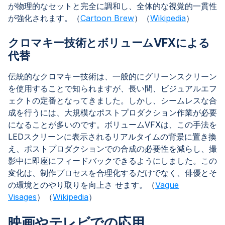
が物理的なセットと完全に調和し、全体的な視覚的一貫性
が強化されます。（
Cartoon Brew
）（
Wikipedia
）
クロマキー技術とボリュームVFXによる
代替
伝統的なクロマキー技術は、一般的にグリーンスクリーン
を使用することで知られますが、長い間、ビジュアルエフ
ェクトの定番となってきました。しかし、シームレスな合
成を行うには、大規模なポストプロダクション作業が必要
になることが多いのです。ボリュームVFXは、この手法を
LEDスクリーンに表示されるリアルタイムの背景に置き換
え、ポストプロダクションでの合成の必要性を減らし、撮
影中に即座にフィードバックできるようにしました。この
変化は、制作プロセスを合理化するだけでなく、俳優とそ
の環境とのやり取りを向上さ せます。（
Vague
Visages
）（
Wikipedia
）
映画やテレビでの応用