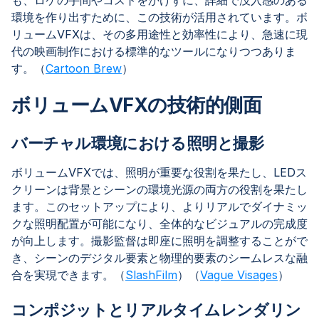
も、ロケの手間やコストをかけずに、詳細で没入感のある
環境を作り出すために、この技術が活用されています。ボ
リュームVFXは、その多用途性と効率性により、急速に現
代の映画制作における標準的なツールになりつつありま
す。（
Cartoon Brew
）
ボリュームVFXの技術的側面
バーチャル環境における照明と撮影
ボリュームVFXでは、照明が重要な役割を果たし、LEDス
クリーンは背景とシーンの環境光源の両方の役割を果たし
ます。このセットアップにより、よりリアルでダイナミッ
クな照明配置が可能になり、全体的なビジュアルの完成度
が向上します。撮影監督は即座に照明を調整することがで
き、シーンのデジタル要素と物理的要素のシームレスな融
合を実現できます。（
SlashFilm
）（
Vague Visages
）
コンポジットとリアルタイムレンダリン