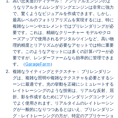
高い忠実度のディテール： アンリアルエンジンのよ
うなリアルタイムレンダリングエンジンは非常に強力
で、驚くようなビジュアルを作成できます。しかし、
最高レベルのフォトリアリズムを実現するには、特に
複雑なシーンやエレメントではプリレンダリングが必
要です。これは、精細なクリーチャー モデルやクロ
ーズアップで使用されるデジタルツインなど、高い物
理的精度とリアリズムが必要なアセットでは特に重要
です。このようなアセットには多くの計算パワーが必
要ですが、レンダーファームなら効率的に管理できま
す。（
GarageFarm
）
複雑なライティングとテクスチャ： プリレンダリン
グは、複雑な照明や複雑なテクスチャを必要とするシ
ーンに最適です。光の挙動を正確にシミュレートする
レイトレーシングのような技術は、リアルな反射、屈
折、影を作成するためにプリレンダリングコンテンツ
でよく使用されます。リアルタイムのレイトレーシン
グが一般的になりつつあるとはいえ、プリレンダリン
グ・レイトレーシングの方が、特定のアプリケーショ