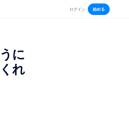
ログイン
始める
うに
くれ