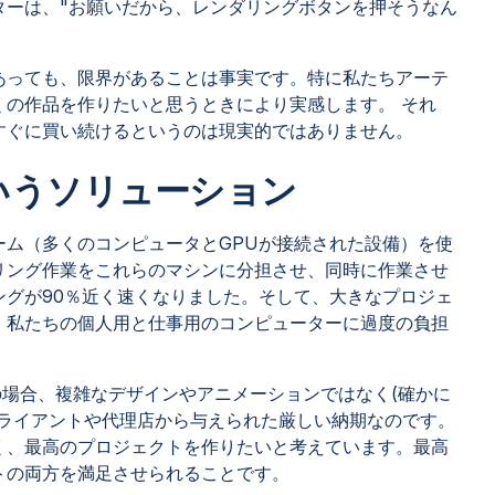
ターは、"お願いだから、レンダリングボタンを押そうなん
あっても、限界があることは事実です。特に私たちアーテ
くの作品を作りたいと思うときにより実感します。 それ
すぐに買い続けるというのは現実的ではありません。
いうソリューション
ーム（多くのコンピュータとGPUが接続された設備）を使
リング作業をこれらのマシンに分担させ、同時に作業させ
ングが90％近く速くなりました。そして、大きなプロジェ
、私たちの個人用と仕事用のコンピューターに過度の負担
場合、複雑なデザインやアニメーションではなく(確かに
クライアントや代理店から与えられた厳しい納期なのです。
く、最高のプロジェクトを作りたいと考えています。最高
トの両方を満足させられることです。