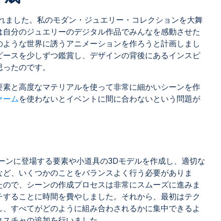
 れました。私のモダン・ジュエリー・コレクションを大舞
は自分のジュエリーのデジタル作品でみんなを感動させた
のような世界に誘うアニメーションを作ろうと計画しまし
ピースを少しずつ鑑賞し、デザインの背後にあるインスピ
思ったのです。
要素と高度なマテリアルを使って非常に細かいシーンを作
ァーム
を使わないとイベントに間に合わないという問題が
ーンに登場する要素や小道具の3Dモデルを作成し、適切な
など、いくつかのことをバランスよく行う必要がありま
たので、シーンの作成プロセスは非常にスムーズに進みま
チすることに時間を費やしました。それから、最初はテク
し、すべてがどのように組み合わされるかに集中できるよ
クスチャの追加を行いました。