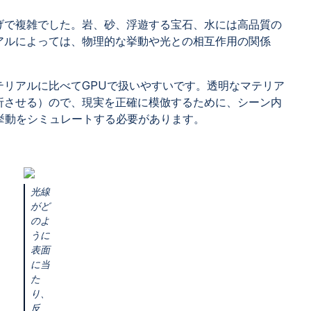
げで複雑でした。岩、砂、浮遊する宝石、水には高品質の
アルによっては、物理的な挙動や光との相互作用の関係
テリアルに比べてGPUで扱いやすいです。透明なマテリア
折させる）ので、現実を正確に模倣するために、シーン内
な挙動をシミュレートする必要があります。
光線
がど
のよ
うに
表面
に当
た
り、
反