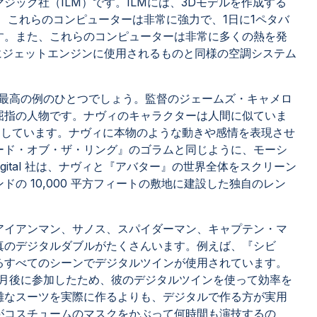
ジック社（ILM）です。ILMには、3Dモデルを作成する
、これらのコンピューターは非常に強力で、1日に1ペタバ
す。また、これらのコンピューターは非常に多くの熱を発
にジェットエンジンに使用されるものと同様の空調システム
の最高の例のひとつでしょう。監督のジェームズ・キャメロ
屈指の人物です。ナヴィのキャラクターは人間に似ていま
をしています。ナヴィに本物のような動きや感情を表現させ
ード・オブ・ザ・リング』のゴラムと同じように、モーシ
igital 社は、ナヴィと『アバター』の世界全体をスクリーン
の 10,000 平方フィートの敷地に建設した独自のレン
。
アイアンマン、サノス、スパイダーマン、キャプテン・マ
真のデジタルダブルがたくさんいます。例えば、『シビ
るすべてのシーンでデジタルツインが使用されています。
カ月後に参加したため、彼のデジタルツインを使って効率を
雑なスーツを実際に作るよりも、デジタルで作る方が実用
がコスチュームのマスクをかぶって何時間も演技するの