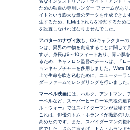
名なインダストリアル・ライト・アンド・マ
ための独自の専用レンダー ファームがあり
イトという膨大な量のデータを作成できま
生するため、ILMはそれらを冷却するため
を設置しなければなりませんでした。
アバターのナヴィ族
も、CGキャラクター
ンは、異界の生物を創造することに関して
すが、身長は9～10フィートあり、青い肌
るため、キャメロン監督のチームは、『ロ
ョンキャプチャーを多用しました。Weta D
上で生命を吹き込むために、ニュージーランド
ダーファームでレンダリングを行いました
マーベル映画
には、ハルク、アントマン、
ーベルなど、スーパーヒーローや悪役の迫
ル・ウォー』ではスパイダーマンが登場す
これは、俳優のトム・ホランドが撮影の1
高めたのです。また、スパイダーマンの複
的でした。さらに言えば、トム・ホランド