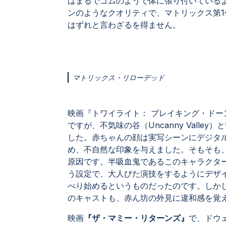
はまるでゴムのようで体に張り付いている
ンのようなクオリティで、マトリックス第
はずれと言わざるを得ません。
マトリックス・リローデッド
映画『トワイライト： ブレイキング・ドー
ですが、不気味の谷（Uncanny Vall
した。赤ちゃんの顔は実写シーンにデジタ
め、不自然な印象を与えました。そもそも
原因です。半吸血鬼であるこのキャラクタ
う設定で、大人びた演技をするようにデザ
べり始めるというものだったのです。しか
のキャストも、赤ん坊の外見に違和感を覚
映画
『ザ・マミー・リターンズ』
で、ドウ