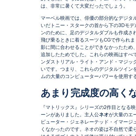
は、非常に暑くて大変だったでしょう。
マーベル映画では、俳優の部分的なデジタ
いだトニー・スタークの首から下の3Dモ
ンのために、足のデジタルダブルも作成さ
飛び乗るときに着るスーツもCGで作られ
影に間に合わせることができなかったため、
追加したためでした。これらの映画はすべ
ンダストリアル・ライト・アンド・マジック
いです。つまり、これらのデジタルツインを
ムの大量のコンピューターパワーを使用す
あまり完成度の高く
『マトリックス』シリーズの2作目となる
ーンがありました。主人公
ネオ
が大量のエ
ピューター・ジェネレーテッド・イマージ
くなかったのです。ネオの姿は不自然で柔