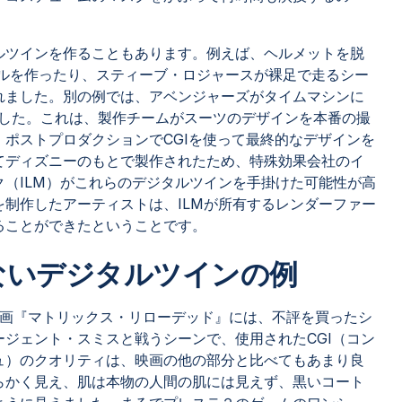
ルツインを作ることもあります。例えば、ヘルメットを脱
デルを作ったり、スティーブ・ロジャースが裸足で走るシー
れました。別の例では、アベンジャーズがタイムマシンに
ました。これは、製作チームがスーツのデザインを本番の撮
ポストプロダクションでCGIを使って最終的なデザインを
てディズニーのもとで製作されたため、特殊効果会社のイ
（ILM）がこれらのデジタルツインを手掛けた可能性が高
制作したアーティストは、ILMが所有するレンダーファー
ることができたということです。
ないデジタルツインの例
映画『マトリックス・リローデッド』には、不評を買ったシ
ージェント・スミスと戦うシーンで、使用されたCGI（コン
ュ）のクオリティは、映画の他の部分と比べてもあまり良
らかく見え、肌は本物の人間の肌には見えず、黒いコート