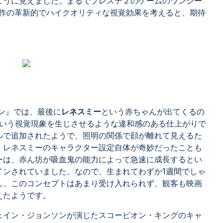
ように見えました。まるでプレステ２のゲームのワンシー
1作の革新的でハイクオリティな視覚効果を考えると、期待
ン』では、最後に
レネスミー
という赤ちゃんが出てくるの
ey）という視覚現象を生じさせるような違和感のある仕上がりで
ルで追加されたようで、照明の関係で顔が離れて見えるた
、レネスミーのキャラクター設定自体が奇妙だったことも
ーは、赤ん坊が吸血鬼の能力によって急速に成長するとい
インされていました。なので、生まれてわずか1週間でしゃ
し、このコンセプトはあまり受け入れられず、観客も映画
えたようです。
ェイン・ジョンソンが演じたスコーピオン・キングのキャ