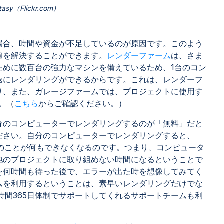
asy（Flickr.com）
場合、時間や資金が不足しているのが原因です。このよう
題を解決することができます。
レンダーファーム
は、さま
ために数百台の強力なマシンを備えているため、1台のコン
速にレンダリングができるからです。これは、レンダーフ
り、また、ガレージファームでは、プロジェクトに使用す
。（
こちら
からご確認ください。）
分のコンピューターでレンダリングするのが「無料」だと
ださい。自分のコンピューターでレンダリングすると、
他のことが何もできなくなるのです。つまり、コンピュータ
他のプロジェクトに取り組めない時間になるということで
を何時間も待った後で、エラーが出た時を想像してみてく
ムを利用するということは、素早いレンダリングだけでな
時間365日体制でサポートしてくれるサポートチームも利