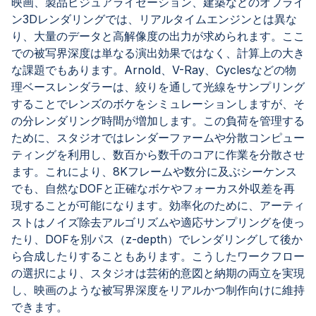
映画、製品ビジュアライゼーション、建築などのオフライ
ン3Dレンダリングでは、リアルタイムエンジンとは異な
り、大量のデータと高解像度の出力が求められます。ここ
での被写界深度は単なる演出効果ではなく、計算上の大き
な課題でもあります。Arnold、V-Ray、Cyclesなどの物
理ベースレンダラーは、絞りを通して光線をサンプリング
することでレンズのボケをシミュレーションしますが、そ
の分レンダリング時間が増加します。この負荷を管理する
ために、スタジオではレンダーファームや分散コンピュー
ティングを利用し、数百から数千のコアに作業を分散させ
ます。これにより、8Kフレームや数分に及ぶシーケンス
でも、自然なDOFと正確なボケやフォーカス外収差を再
現することが可能になります。効率化のために、アーティ
ストはノイズ除去アルゴリズムや適応サンプリングを使っ
たり、DOFを別パス（z-depth）でレンダリングして後か
ら合成したりすることもあります。こうしたワークフロー
の選択により、スタジオは芸術的意図と納期の両立を実現
し、映画のような被写界深度をリアルかつ制作向けに維持
できます。