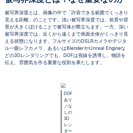
被写界深度とは、画像の中で「許容できる範囲でくっきり
見える距離」のことです。浅い被写界深度では、前景や背
景が大きくぼけることで被写体が際立ちます。一方、深い
被写界深度では、近くから遠くまで画面全体がくっきり見
える状態になります。フルサイズのDSLRカメラやデジタ
ル一眼レフカメラ、あるいはBlenderやUnreal Engineな
どの3Dレンダリングでも、DOFは視線を誘導し、物語を
伝え、雰囲気を作る重要な役割を果たします。
DOF
あり
／な
しの
3D
レン
ダー