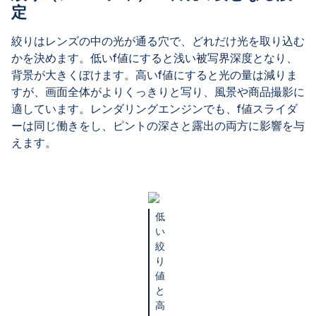
定
絞りはレンズの中の光が通る穴で、どれだけ光を取り込む
かを決めます。低いf値にすると浅い被写界深度となり、
背景が大きくぼけます。高いf値にすると光の量は減りま
すが、画面全体がよりくっきりと写り、風景や商品撮影に
適しています。レンダリングエンジンでも、f値スライダ
ーは同じ働きをし、ピントの深さと露出の両方に影響を与
えます。
低
い
絞
り
値
と
高