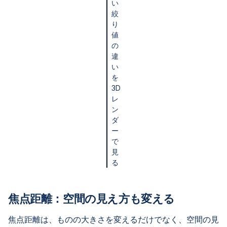
い
絞
り
値
の
違
い
を
3D
レ
ン
ダ
ー
で
見
る
焦点距離：空間の見え方も変える
焦点距離は、ものの大きさを変えるだけでなく、空間の見