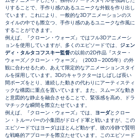
りすることで、手作り感のあるユニークな外観を作り出し
ています。これにより、一般的な3Dアニメーションのス
タイルの中でも際立つ、手作り感のあるユニークな作風に
することができます。
例えば、『クローン・ウォーズ』ではフル3Dアニメーシ
ョンを使用していますが、多くのエピソードでは、
ジェン
ディ・タルタコフスキー監督
の以前の2D作品『スター・
ウォーズ／クローン・ウォーズ』（2003～2005年）の外
観に合わせるため、あえて限定的なアニメーションスタイ
ルを採用しています。3Dのキャラクターはしばしば長い
間ポーズをとり、連続した動きの代わりにアーティスティ
ックな構図に重点を置いています。また、スムーズな動き
と意図的な静止を融合させることで、緊張感を高め、ドラ
マチックな瞬間を際立たせています。
例えば、『クローン・ウォーズ』では、
ヨーダ
とクロー
ン・トルーパーの小集団がドロイド軍と戦いますが、この
エピソードではヨーダはほとんど動かず、彼の冷静で賢明
な戦略的アプローチを際立たせています。このエピソード