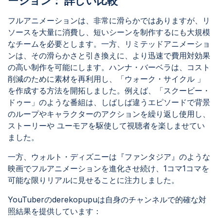
ーション： 詳しい比較
フルアニメーションは、非常に滑らかではありますが、リ
ソースを大量に消費し、短いシーンを制作するにも大規模
なチームを必要とします。一方、リミテッドアニメーショ
ンは、その滑らかさと引き換えに、より迅速で費用対効果
の高い制作を可能にします。ハンナ・バーベラは、コスト
削減のために素材を再利用し、「ウォーク・サイクル 」
を作成する方法を開拓しました。例えば、「スクービー・
ドゥー」のような番組は、しばしば違うエピソードで背景
のループやキャラクターのアクションを繰り返し使用し、
ストーリーや ユーモアを駆使して視聴者を楽しませてい
ました。
一方、ウォルト・ディズニーは『ファンタジア』のような
映画でフルアニメーションを進化させ続け、1コマ1コマを
可能な限りリアルに見せることに注力しました。
YouTuberのderekopupuは自身のチャンネルで的確な対
照結果を提供しています：