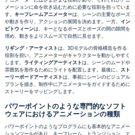
メーションに命を吹き込むために必要な役割を担っていま
す。
キーフレームアニメーター
は、シーンの主要なポーズ
や動きを作り、アクションの展開を決めます。一方、
イン
ビトウィーン
は、キーとなるポーズとポーズの間の隙間を
埋め、動きをよりスムーズで自然に見せます。
リギング・アーティスト
は、3Dモデルの骨格構造を作る
役割を担い、アニメーターがキャラクターを動かしやすく
します。
ライティングアーティスト
は、シーンのムードや
雰囲気を形作るためにライトを配置します。最後に、
スト
ーリーボードアーティスト
は、事前にシーンのビジュアル
プランを描き、制作中にアニメーターをガイドするために
ストーリーをマッピングします。
パワーポイントのような専門的なソフト
ウェアにおけるアニメーションの種類
パワーポイントのようなプログラムにも基本的なアニメー
ションツールがあり、キーフレーム、トランジション、エ