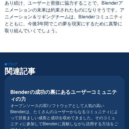
あり続け、ユーザーと密接に協力することで、Blenderア
ニメーションの未来は約束されたものになりそうです。ア
ニメーション＆リギングチームは、Blenderコミュニティ
とともに、今後3年間でこの夢を現実にするために真摯に
取り組んでいくでしょう。
ブログ
関連記事
Blenderの成功の裏にあるユーザーコミュニテ
3Dソフトウェア
ィの力
オープンソースの3Dソフトウェアとして人気の高い
Blenderは、たくさんのユーザーからなるコミュニティによ
って目覚ましい成長と成功を収めてきました。そのコミュ
ニティに参加してBlenderに貢献しながら活用する方法をご