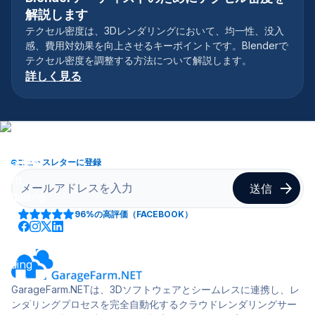
3Dソフトウェア
解説します
テクセル密度は、3Dレンダリングにおいて、均一性、没入
感、費用対効果を向上させるキーポイントです。Blenderで
テクセル密度を調整する方法について解説します。
詳しく見る
ニュースレターに登録
96%
の高評価（FACEBOOK）
GarageFarm.NETは、3Dソフトウェアとシームレスに連携し、レ
ンダリングプロセスを完全自動化するクラウドレンダリングサー