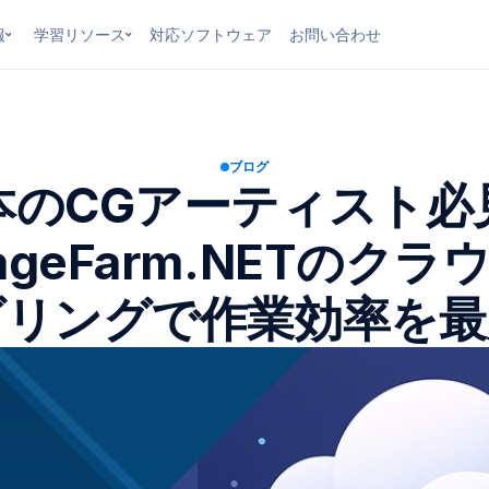
報
学習リソース
対応ソフトウェア
お問い合わせ
ブログ
本のCGアーティスト必
rageFarm.NETのクラ
ダリングで作業効率を最