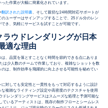
いった作業が大幅に簡素化されています。
や
翻訳された説明書
、そして親切な24時間対応サポートが
てのユーザーはサインアップすることで、25ドル分のレン
ができ、気軽にサービスを試すことが可能です。
ETとクラウドレンダリングが日本
最適な理由
つは、品質を落とすことなく時間を節約できる点にありま
または少人数のチームで作業しており、複雑なショットを数
うのは、制作効率を飛躍的に向上させる可能性を秘めてい
ンに対しても安定性と一貫性をもって対応するように設計
うな複雑なライティング設定や高密度のテクスチャを使用
のクラウドレンダリングサービスはスムーズな処理と予測可能な
を使用しているアーティストは、既存の制作フローとシームレス
ールにより、ジョブ提出時のエラーのリスクも低減されま