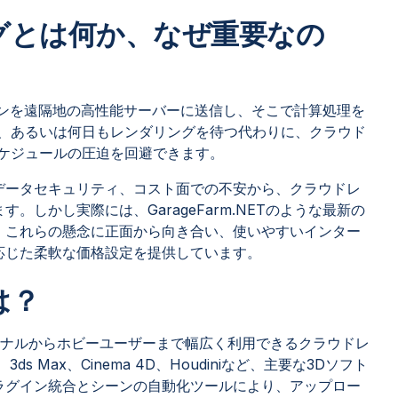
グとは何か、なぜ重要なの
ーンを遠隔地の高性能サーバーに送信し、そこで計算処理を
間、あるいは何日もレンダリングを待つ代わりに、クラウド
スケジュールの圧迫を回避できます。
データセキュリティ、コスト面での不安から、クラウドレ
しかし実際には、GarageFarm.NETのような最新の
、これらの懸念に正面から向き合い、使いやすいインター
応じた柔軟な価格設定を提供しています。
とは？
ェッショナルからホビーユーザーまで幅広く利用できるクラウドレ
ds Max、Cinema 4D、Houdiniなど、主要な3Dソフト
ラグイン統合とシーンの自動化ツールにより、アップロー