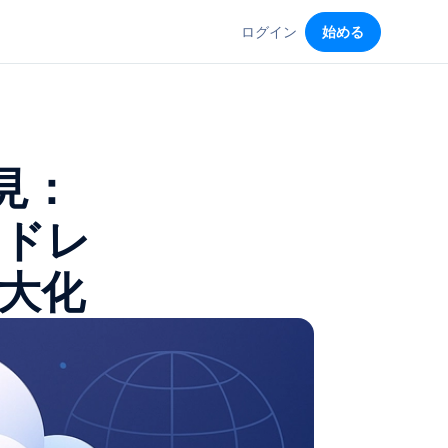
ログイン
始める
見：
ウドレ
大化