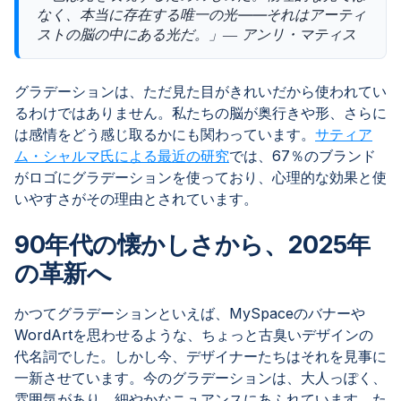
なく、本当に存在する唯一の光——それはアーティ
ストの脳の中にある光だ。」― アンリ・マティス
グラデーションは、ただ見た目がきれいだから使われてい
るわけではありません。私たちの脳が奥行きや形、さらに
は感情をどう感じ取るかにも関わっています。
サティア
ム・シャルマ氏による最近の研究
では、67％のブランド
がロゴにグラデーションを使っており、心理的な効果と使
いやすさがその理由とされています。
90年代の懐かしさから、2025年
の革新へ
かつてグラデーションといえば、MySpaceのバナーや
WordArtを思わせるような、ちょっと古臭いデザインの
代名詞でした。しかし今、デザイナーたちはそれを見事に
一新させています。今のグラデーションは、大人っぽく、
雰囲気があり、細やかなニュアンスにあふれています。た