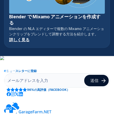
Blender で Mixamo アニメーションを作成す
チュートリアル
る
Blender の NLA エディターで複数の Mixamo アニメーショ
ンクリップをブレンドして調整する方法を紹介します。
詳しく見る
ニュースレターに登録
96%
の高評価（FACEBOOK）