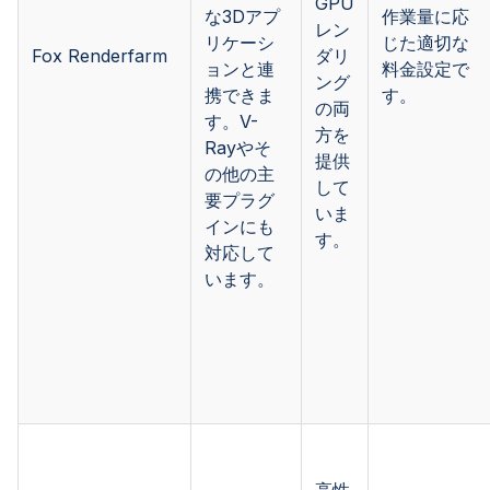
GPU
な3Dアプ
作業量に応
レン
リケーシ
じた適切な
Fox Renderfarm
ダリ
ョンと連
料金設定で
ング
携できま
す。
の両
す。V-
方を
Rayやそ
提供
の他の主
して
要プラグ
いま
インにも
す。
対応して
います。