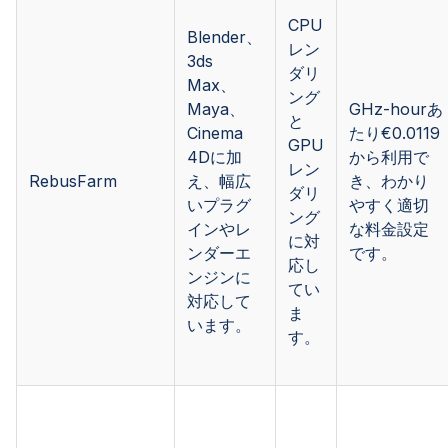
CPU
Blender、
レン
3ds
ダリ
Max、
ング
Maya、
GHz-hourあ
と
Cinema
たり€0.0119
GPU
4Dに加
から利用で
レン
RebusFarm
え、幅広
き、わかり
ダリ
いプラグ
やすく適切
ング
インやレ
な料金設定
に対
ンダーエ
です。
応し
ンジンに
てい
対応して
ま
います。
す。