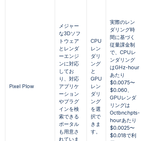
実際のレン
メジャー
ダリング時
な3Dソフ
間に基づく
トウェア
CPU
従量課金制
とレンダ
レン
で、CPUレ
ーエンジ
ダリ
ンダリング
ンに対応
ング
はGHz-hour
してお
と
あたり
り、対応
GPU
$0.0075〜
Pixel Plow
アプリケ
レン
$0.060、
ーション
ダリ
GPUレンダ
やプラグ
ング
リングは
インを検
を選
Octbnchpts-
索できる
択で
hourあたり
ポータル
きま
$0.0025〜
も用意さ
す。
$0.018で利
れていま