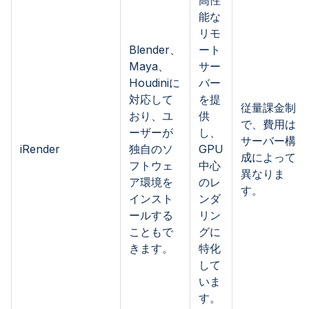
高性
能な
リモ
Blender、
ート
Maya、
サー
Houdiniに
バー
対応して
を提
従量課金制
おり、ユ
供
で、費用は
ーザーが
し、
サーバー構
iRender
独自のソ
GPU
成によって
フトウェ
中心
異なりま
ア環境を
のレ
す。
インスト
ンダ
ールする
リン
こともで
グに
きます。
特化
して
いま
す。