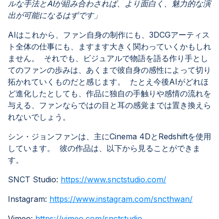
ルな手法とAIが組み合わされば、より面白く、魅力的な演
出が可能になるはずです」
AIはこれから、ファン自身の制作にも、3DCGアーティス
ト全体の仕事にも、ますます大きく関わっていくかもしれ
ません。 それでも、ビジュアルで物語を語る作り手とし
てのファンの歩みは、あくまで彼自身の感性によって切り
拓かれていくものだと感じます。 たとえ今後AIがどれほ
ど進化したとしても、作品に独自の手触りや感情の流れを
与える、ファンならではの目と耳の感覚までは置き換えら
れないでしょう。
シン・ジョンファンは、主にCinema 4DとRedshiftを使用
しています。 彼の作品は、以下から見ることができま
す。
SNCT Studio:
https://www.snctstudio.com/
Instagram:
https://www.instagram.com/sncthwan/
Vimeo:
https://vimeo.com/snctstudio