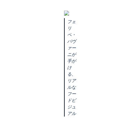
フェ
リ
ペ・
パヴ
ァー
ニが
手が
け
る、
リア
ルな
フー
ドビ
ジュ
アル