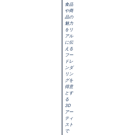
食品
や商
品の
魅力
をリ
アル
に伝
える
フー
ドレ
ンダ
リン
グを
得意
とす
る
3D
アー
ティ
スト
で