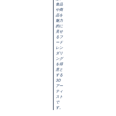
食品
や商
品を
魅力
的に
見せ
るフ
ード
レン
ダリ
ング
を得
意と
する
3D
アー
ティ
スト
で
す。