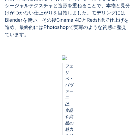
シージャルテクスチャと造形を重ねることで、本物と見分
けがつかない仕上がりを目指しました。モデリングには
Blenderを使い、その後Cinema 4DとRedshiftで仕上げを
進め、最終的にはPhotoshopで実写のような質感に整え
ています。
フェ
リ
ペ・
パヴ
ァー
ニ
は、
食品
や商
品の
魅力