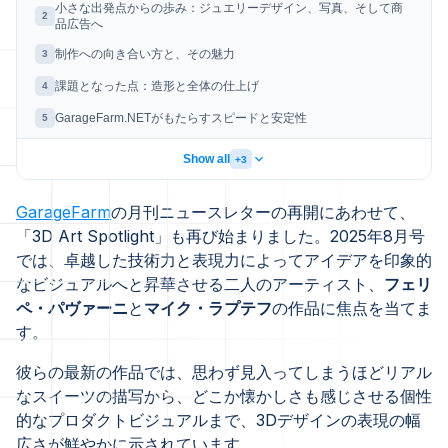
小さな出発点からの歩み：ジュエリーデザイン、写真、そして商
2
品広告へ
制作への向き合い方と、その魅力
3
課題となった点：造形と全体の仕上げ
4
GarageFarm.NETがもたらすスピードと安定性
5
Show all
+3
GarageFarm
の月刊ニュースレターの再開にあわせて、
「3D Art Spotlight」も再び始まりました。2025年8月号
では、卓越した技術力と表現力によってアイデアを印象的
なビジュアルへと昇華させる二人のアーティスト、
フェリ
ペ・パヴァーニ
と
マイク・ラプテフ
の作品に焦点を当てま
す。
彼らの最新の作品では、思わず見入ってしまうほどリアル
なスイーツの描写から、どこか懐かしさも感じさせる個性
的なプロダクトビジュアルまで、3Dデザインの表現の幅
広さが鮮やかに示されています。