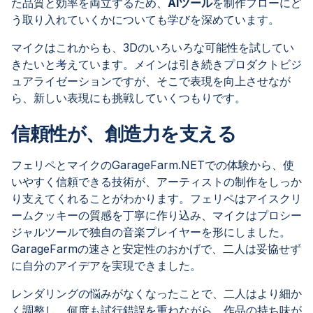
た品質と効率を両立するため、
AIツール
を制作フローにど
う取り入れていくかについても学びを深めています。
マイクはこれからも、3Dのいろいろな可能性を試してい
きたいと考えています。メインは引き続きプロダクトビジ
ュアライゼーションですが、そこで表現を向上させなが
ら、新しい表現にも挑戦していくつもりです。
信頼性が、創造力を支える
フェリペとマイクのGarageFarm.NETでの体験から、使
いやすく信頼できる技術が、アーティストの制作をしっか
り支えてくれることがわかります。フェリペはアイスクリ
ームクッキーの質感を丁寧に作り込み、マイクはプロシー
ジャルツールで独自の音楽プレイヤーを形にしました。
GarageFarmの速さと安定性のおかげで、二人は妥協せず
に自分のアイデアを実現できました。
レンダリングの悩みがなくなったことで、二人はより細か
く調整し、何度も試行錯誤を重ねながら、作品の持ち味が