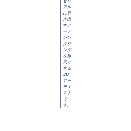
をリ
アル
に引
き出
すフ
ード
レン
ダリ
ング
を得
意と
する
3D
アー
ティ
スト
で
す。