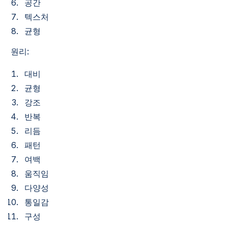
공간
텍스처
균형
원리:
대비
균형
강조
반복
리듬
패턴
여백
움직임
다양성
통일감
구성