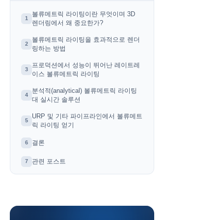
볼류메트릭 라이팅이란 무엇이며 3D
1
렌더링에서 왜 중요한가?
볼류메트릭 라이팅을 효과적으로 렌더
2
링하는 방법
프로덕션에서 성능이 뛰어난 레이트레
3
이스 볼류메트릭 라이팅
분석적(analytical) 볼류메트릭 라이팅
4
대 실시간 솔루션
URP 및 기타 파이프라인에서 볼류메트
5
릭 라이팅 얻기
결론
6
관련 포스트
7