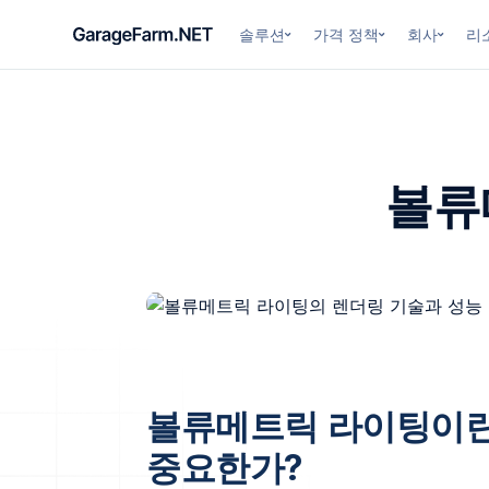
솔루션
가격 정책
회사
리
볼류
볼류메트릭 라이팅이란
중요한가?