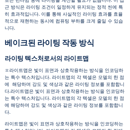
근 방식은 라이팅 조건이 일정하게 유지되는 정적 씬에 특
히 효과적입니다. 이를 통해 사실적인 라이팅 효과를 효율
적으로 재현하는 동시에 컴퓨팅 부하를 크게 줄일 수 있습
니다.
베이크된 라이팅 작동 방식
라이팅 텍스처로서의 라이트맵
ㅍ라이트맵은 빛이 표면과 상호작용하는 방식을 인코딩하
는 특수 텍스처입니다. 라이트맵의 각 텍셀은 모델의 한 점
에 해당하며 강도 및 색상과 같은 라이팅 정보를 포함합니
다.라이트맵은 빛이 표면과 상호작용하는 방식을 인코딩하
는 특수 텍스처입니다. 라이트맵의 각 텍셀은 모델의 한 점
에 해당하며 강도 및 색상과 같은 라이팅 정보를 포함합니
다.
라이트맵은 빛이 표면과 상호작용하는 방식을 인코딩하는