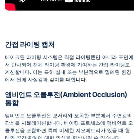
간접 라이팅 캡처
베이크된 라이팅 시스템은 직접 라이팅뿐만 아니라 표면에
서 반사되어 전체 라이팅 환경에 기여하는 간접 라이팅도
계산합니다. 이는 특히 실내 또는 부분적으로 밀폐된 환경
에서 씬에 사실감과 깊이를 더합니다.
앰비언트 오클루전(Ambient Occlusion)
통합
앰비언트 오클루전은 모서리와 오목한 부분에서 주변광의
감쇠를 시뮬레이션합니다. 베이킹 프로세스에 앰비언트 오
클루전을 포함하면 특히 미세한 지오메트리가 있을 때 형
태와 공간 관계에 대한 인식을 향상시킬 수 있습니다.