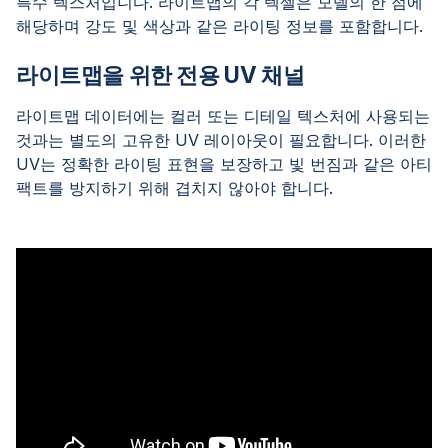
특수 텍스처입니다. 라이트맵의 각 텍셀은 모델의 한 점에
해당하며 강도 및 색상과 같은 라이팅 정보를 포함합니다.
라이트맵을 위한 전용 UV 채널
라이트맵 데이터에는 컬러 또는 디테일 텍스처에 사용되는
것과는 별도의 고유한 UV 레이아웃이 필요합니다. 이러한
UV는 정확한 라이팅 표현을 보장하고 빛 번짐과 같은 아티
팩트를 방지하기 위해 겹치지 않아야 합니다.