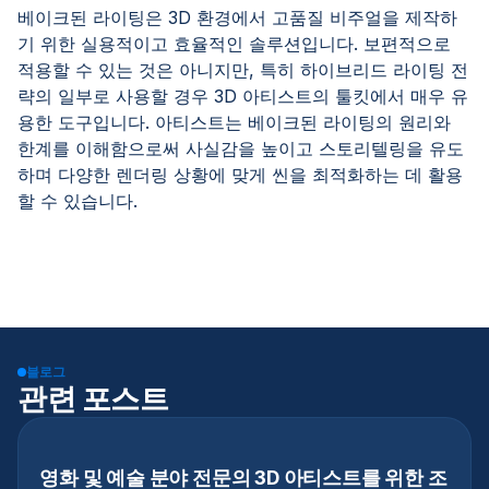
베이크된 라이팅은 3D 환경에서 고품질 비주얼을 제작하
기 위한 실용적이고 효율적인 솔루션입니다. 보편적으로
적용할 수 있는 것은 아니지만, 특히 하이브리드 라이팅 전
략의 일부로 사용할 경우 3D 아티스트의 툴킷에서 매우 유
용한 도구입니다. 아티스트는 베이크된 라이팅의 원리와
한계를 이해함으로써 사실감을 높이고 스토리텔링을 유도
하며 다양한 렌더링 상황에 맞게 씬을 최적화하는 데 활용
할 수 있습니다.
블로그
관련 포스트
영화 및 예술 분야 전문의 3D 아티스트를 위한 조