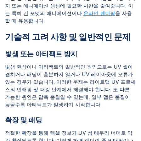
지 또는 애니메이션 생성에 필요한 시간을 줄여줍니다. 이
는 특히 긴 포맷의 애니메이션이나
온라인 렌더팜
을 사용
할 때 유용합니다.
기술적 고려 사항 및 일반적인 문제
빛샘 또는 아티팩트 방지
빛샘 현상이나 아티팩트의 일반적인 원인으로는 UV 셸이
겹치거나 패딩이 충분하지 않거나 UV 레이아웃에 오류가
있는 경우가 있습니다. 이러한 문제는 라이트맵 UV 프로세
스의 언래핑 및 패킹 단계에서 해결해야 합니다. 또 다른
가능한 원인은 압축 품질일 수 있는데, 일부 맵은 품질이
낮을수록 아티팩트가 발생하기 시작합니다.
확장 및 패딩
적절한 확장을 통해 텍셀 정보가 UV 섬 테두리 너머로 약
간 확장되도록 합니다. 이렇게 하면 렌더링 중 밉매핑이나