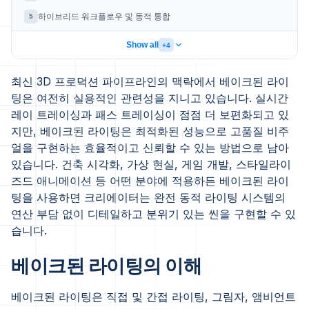
하이브리드 워크플로우 및 동적 통합
5
Show all
+4
최신 3D 프로덕션 파이프라인의 맥락에서 베이크된 라이
팅은 여전히 실용적인 관련성을 지니고 있습니다. 실시간
레이 트레이싱과 패스 트레이싱이 점점 더 보편화되고 있
지만, 베이크된 라이팅은 최적화된 성능으로 고품질 비주
얼을 구현하는 효율적이고 신뢰할 수 있는 방법으로 남아
있습니다. 건축 시각화, 가상 현실, 게임 개발, 스타일라이
즈드 애니메이션 등 어떤 분야에 적용하든 베이크된 라이
팅을 사용하면 크리에이터는 완전 동적 라이팅 시스템의
연산 부담 없이 디테일하고 분위기 있는 씬을 구현할 수 있
습니다.
베이크된 라이팅의 이해
베이크된 라이팅은 직접 및 간접 라이팅, 그림자, 앰비언트