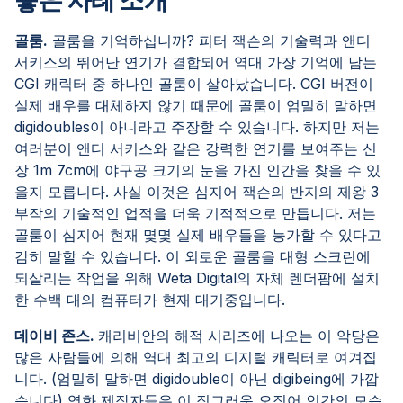
좋은 사례 소개
골룸.
골룸을 기억하십니까? 피터 잭슨의 기술력과 앤디
서키스의 뛰어난 연기가 결합되어 역대 가장 기억에 남는
CGI 캐릭터 중 하나인 골룸이 살아났습니다. CGI 버전이
실제 배우를 대체하지 않기 때문에 골룸이 엄밀히 말하면
digidoubles이 아니라고 주장할 수 있습니다. 하지만 저는
여러분이 앤디 서키스와 같은 강력한 연기를 보여주는 신
장 1m 7cm에 야구공 크기의 눈을 가진 인간을 찾을 수 있
을지 모릅니다. 사실 이것은 심지어 잭슨의 반지의 제왕 3
부작의 기술적인 업적을 더욱 기적적으로 만듭니다. 저는
골룸이 심지어 현재 몇몇 실제 배우들을 능가할 수 있다고
감히 말할 수 있습니다. 이 외로운 골룸을 대형 스크린에
되살리는 작업을 위해 Weta Digital의 자체 렌더팜에 설치
한 수백 대의 컴퓨터가 현재 대기중입니다.
데이비 존스.
캐리비안의 해적 시리즈에 나오는 이 악당은
많은 사람들에 의해 역대 최고의 디지털 캐릭터로 여겨집
니다. (엄밀히 말하면 digidouble이 아닌 digibeing에 가깝
습니다) 영화 제작자들은 이 징그러운 오징어 인간의 모습