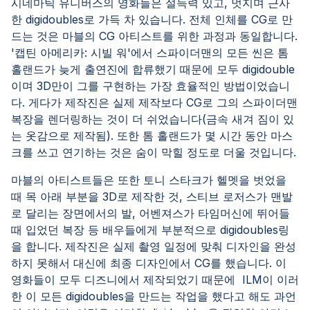
시네마틱 유니버스의 영화들은 설득력 있고, 멋지며 근사
한 digidoubles로 가득 차 있습니다. 전체 인체를 CG로 만
드는 것은 마블의 CG 아티스트를 위한 과정과 동일합니다.
'캡틴 아메리카: 시빌 워'에서 스파이더맨의 모든 씬은 톰
홀랜드가 늦게 출연진에 합류했기 때문에 모두 digidouble
이며 3D만이 그를 구현하는 가장 효율적인 방법이었습니
다. 게다가 제작진은 실제 제작보다 CG로 그의 스파이더맨
복장을 렌더링하는 것이 더 쉬었습니다(금속 새겨 짐이 있
는 옷감으로 제작됨). 또한 톰 홀랜드가 몇 시간 동안 마스
크를 쓰고 연기하는 것은 숨이 막힐 정도로 더울 것입니다.
마블의 아티스트들은 또한 토니 스타크가 헬멧을 벗었을
때 목 아래 부분을 3D로 제작한 것, 스티브 로저스가 맨발
로 달리는 장면에서의 발, 어벤져스가 타임머신에 뛰어들
때 입었던 복장 등 배우들에게 부분적으로 digidoubles링
을 합니다. 제작진은 실제 촬영 일정에 맞춰 디자인을 완성
하지 못해서 대신에 최종 디자인에서 CG를 했습니다. 이
영화들이 모두 디즈니에서 제작되었기 때문에 ILM이 이러
한 이 모든 digidoubles을 만드는 작업을 했다고 해도 과언